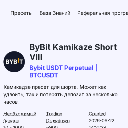
Пресеты
База Знаний
Реферальная прогр
ByBit Kamikaze Short
VIII
Bybit USDT Perpetual |
BTCUSDT
Камикадзе пресет для шорта. Может как
удвоить, так и потерять депозит за несколько
часов.
Необходимый
Trading
Created
баланс
Drawdown
2026-06-22
10 - 1000
~900
14:21:29