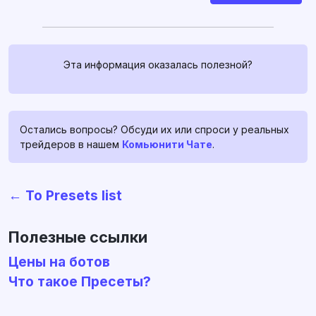
Эта информация оказалась полезной?
Остались вопросы? Обсуди их или спроси у реальных
трейдеров в нашем
Комьюнити Чате
.
Связаться с нами
← To Presets list
Если у вас есть какие-либо
вопросы, спросите их в
profitage_support_bot
. Наша
Полезные ссылки
команда поддержки работает
Цены на ботов
24/7, и всегда готова помочь и
Что такое Пресеты?
развеять ваши сомнения и
страхи ❤️