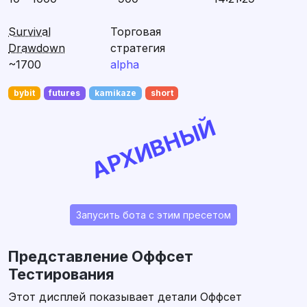
Survival
Торговая
Drawdown
стратегия
~1700
alpha
bybit
futures
kamikaze
short
АРХИВНЫЙ
Запусить бота с этим пресетом
Представление Оффсет
Тестирования
Этот дисплей показывает детали Оффсет