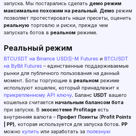
запуска. Мы постарались сделать
демо режим
максимально похожим на реальный
.
Демо
режим
позволяет протестировать наши пресеты, оценить
реальную
торговлю и риски, прежде чем
запускать ботов в
реальном
режиме.
Реальный режим
BTCUSDT на Binance USDⓈ-M Futures
и
BTCUSDT
на ByBit Futures
– единственные поддерживаемые
рынки для публичного пользования на данный
момент. Боты торгующие в
реальном
режиме
используют кошелек, который принадлежит к
прикрепленному API ключу
. Баланс
USDT
вашего
кошелька считается
начальным балансом бота
при запуске. В
экосистеме
Profitage
есть
внутренняя валюта –
Профит Поинты
(
Profit Points
| PP)
, которая используется для запуска ботов.
PP
можно
купить
или заработать за
полезную