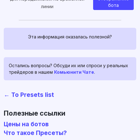
бота
линии
Эта информация оказалась полезной?
Остались вопросы? Обсуди их или спроси у реальных
трейдеров в нашем
Комьюнити Чате
.
Связаться с нами
← To Presets list
Если у вас есть какие-либо
вопросы, спросите их в
profitage_support_bot
. Наша
Полезные ссылки
команда поддержки работает
Цены на ботов
24/7, и всегда готова помочь и
Что такое Пресеты?
развеять ваши сомнения и