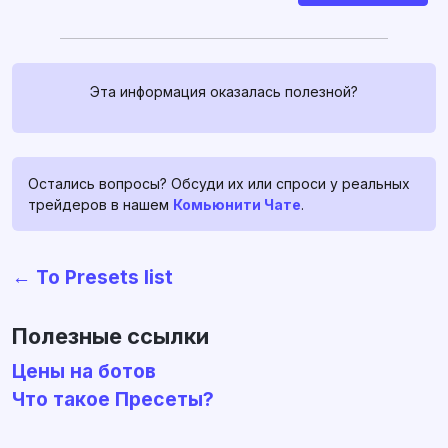
Эта информация оказалась полезной?
Остались вопросы? Обсуди их или спроси у реальных
трейдеров в нашем
Комьюнити Чате
.
Связаться с нами
← To Presets list
Если у вас есть какие-либо
вопросы, спросите их в
profitage_support_bot
. Наша
Полезные ссылки
команда поддержки работает
Цены на ботов
24/7, и всегда готова помочь и
Что такое Пресеты?
развеять ваши сомнения и
страхи ❤️