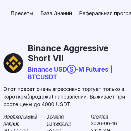
Пресеты
База Знаний
Реферальная прогр
Binance Aggressive
Short VII
Binance USDⓈ-M Futures |
BTCUSDT
Этот пресет очень агрессивно торгует только в
коротком(продажа) направлении. Выживает при
росте цены до 4000 USDT
Необходимый
Trading
Created
баланс
Drawdown
2026-06-16
50 - 50000
~2000
23:25:49