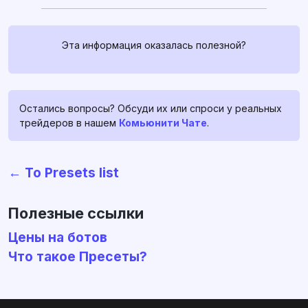
Эта информация оказалась полезной?
Остались вопросы? Обсуди их или спроси у реальных
трейдеров в нашем
Комьюнити Чате
.
Связаться с нами
← To Presets list
Если у вас есть какие-либо
вопросы, спросите их в
profitage_support_bot
. Наша
Полезные ссылки
команда поддержки работает
Цены на ботов
24/7, и всегда готова помочь и
Что такое Пресеты?
развеять ваши сомнения и
страхи ❤️