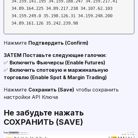
34.159.141.195 34.159.188.247 34.159.217.41
34.89.164.225 34.89.217.238 34.107.62.103
34.159.249.0 35.198.126.31 34.159.248.200
34.89.161.126 35.242.239.98
Нажмите
Подтвердить (Confirm)
✅
✅
Включить спотовую и маржинальную
торговлю (Enable Spot & Margin Trading)
Нажмите
Сохранить (Save)
чтобы сохранить
настройки API Ключа
Не забудьте нажать
СОХРАНИТЬ (SAVE)