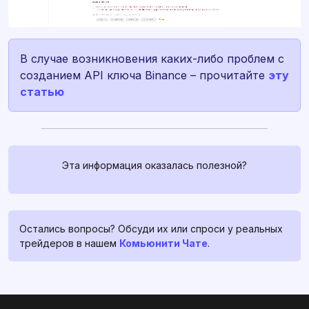
В случае возникновения каких-либо проблем с
созданием API ключа Binance – прочитайте
эту
статью
Связаться с нами
Эта информация оказалась полезной?
Если у вас есть какие-либо
вопросы, спросите их в
profitage_support_bot
. Наша
команда поддержки работает
Остались вопросы? Обсуди их или спроси у реальных
24/7, и всегда готова помочь и
трейдеров в нашем
Комьюнити Чате
.
развеять ваши сомнения и
страхи ❤️
В поддержку