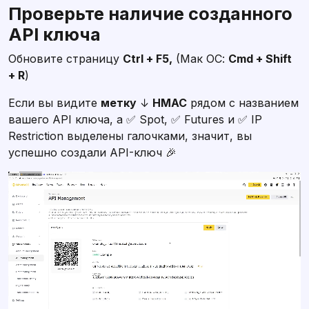
Проверьте наличие созданного
API ключа
Обновите страницу
Ctrl + F5,
(Maк ОС:
Cmd + Shift
+ R
)
Если вы видите
метку
↓
HMAC
рядом с названием
вашего API ключа, а ✅ Spot, ✅ Futures и ✅ IP
Restriction выделены галочками, значит, вы
успешно создали API-ключ 🎉