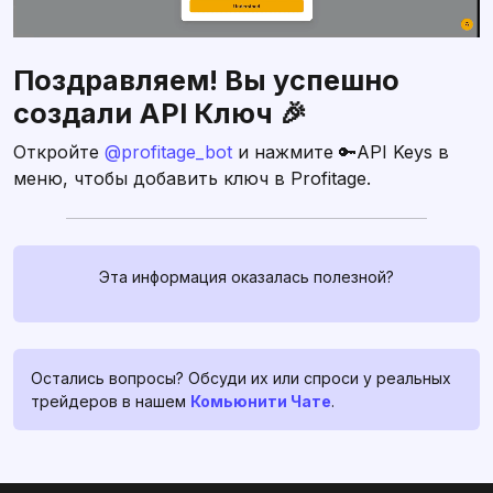
Поздравляем! Вы успешно
создали API Ключ 🎉
Откройте
@profitage_bot
и нажмите 🔑API Keys в
меню, чтобы добавить ключ в Profitage.
Связаться с нами
Эта информация оказалась полезной?
Если у вас есть какие-либо
вопросы, спросите их в
profitage_support_bot
. Наша
команда поддержки работает
Остались вопросы? Обсуди их или спроси у реальных
24/7, и всегда готова помочь и
трейдеров в нашем
Комьюнити Чате
.
развеять ваши сомнения и
страхи ❤️